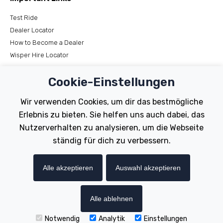
Test Ride
Dealer Locator
How to Become a Dealer
Wisper Hire Locator
Support
Cookie-Einstellungen
Register Your Bike
Wir verwenden Cookies, um dir das bestmögliche
FAQs
Erlebnis zu bieten. Sie helfen uns auch dabei, das
Manuals
Nutzerverhalten zu analysieren, um die Webseite
Tutorials
ständig für dich zu verbessern.
Electric Bikes
Alle akzeptieren
Auswahl akzeptieren
Traditional
Wayfarer
Tailwind
Alle ablehnen
Notwendig
Analytik
Einstellungen
Copyright © Wisper Electric Bikes 2023. Website by Chorley