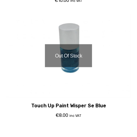
€
10.00
inc VAT
Out Of Stock
Touch Up Paint Wisper Se Blue
€
8.00
inc VAT