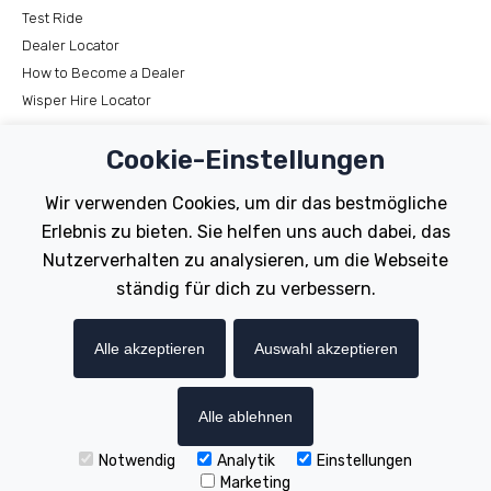
Test Ride
Dealer Locator
How to Become a Dealer
Wisper Hire Locator
Support
Cookie-Einstellungen
Register Your Bike
Wir verwenden Cookies, um dir das bestmögliche
FAQs
Erlebnis zu bieten. Sie helfen uns auch dabei, das
Manuals
Nutzerverhalten zu analysieren, um die Webseite
Tutorials
ständig für dich zu verbessern.
Electric Bikes
Alle akzeptieren
Auswahl akzeptieren
Traditional
Wayfarer
Tailwind
Alle ablehnen
Notwendig
Analytik
Einstellungen
Copyright © Wisper Electric Bikes 2023. Website by Chorley
Marketing