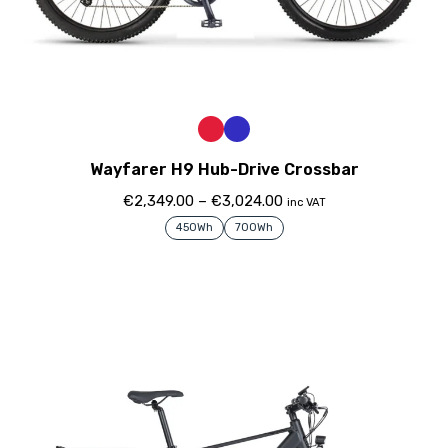
Wayfarer H9 Hub-Drive Crossbar
€
2,349.00
–
€
3,024.00
inc VAT
450Wh
700Wh