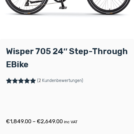
Wisper 705 24″ Step-Through
EBike
(
2
Kundenbewertungen)
Bewertet mit
2
5.00
von 5,
basierend
auf
Kundenbewertungen
€
1,849.00
–
€
2,649.00
inc VAT