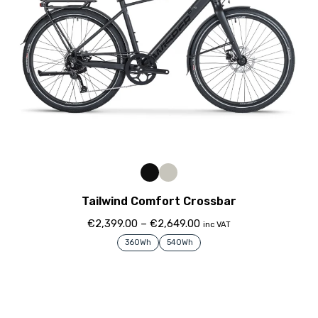
Tailwind Comfort Crossbar
€
2,399.00
–
€
2,649.00
inc VAT
360Wh
540Wh