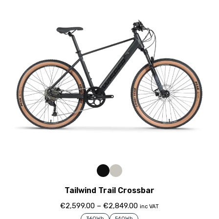
Tailwind Trail Crossbar
€
2,599.00
–
€
2,849.00
inc VAT
360Wh
540Wh