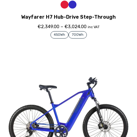
Wayfarer H7 Hub-Drive Step-Through
€
2,349.00
–
€
3,024.00
inc VAT
450Wh
700Wh