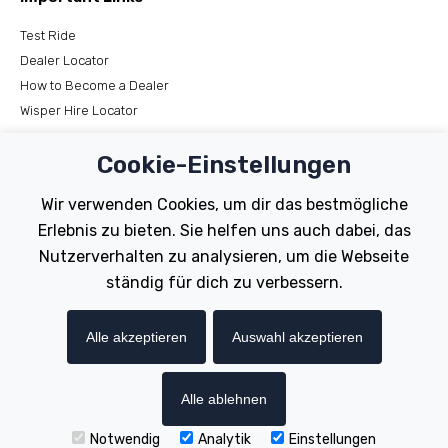
Test Ride
Dealer Locator
How to Become a Dealer
Wisper Hire Locator
Support
Cookie-Einstellungen
Register Your Bike
Wir verwenden Cookies, um dir das bestmögliche
FAQs
Erlebnis zu bieten. Sie helfen uns auch dabei, das
Manuals
Nutzerverhalten zu analysieren, um die Webseite
Tutorials
ständig für dich zu verbessern.
Electric Bikes
Alle akzeptieren
Auswahl akzeptieren
Traditional
Wayfarer
Tailwind
Alle ablehnen
Notwendig
Analytik
Einstellungen
Copyright © Wisper Electric Bikes 2023. Website by Chorley