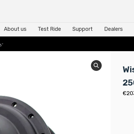
About us
Test Ride
Support
Dealers
About us
Test Ride
Support
Dealers
6″
Wi
25
€
20