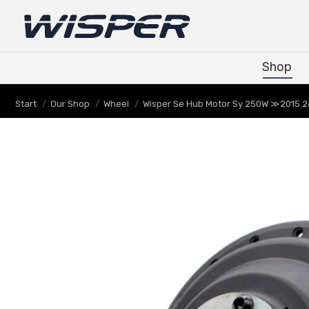
Shop
Shop
Sie befinden sich hier:
Start
Our Shop
Wheel
Wisper Se Hub Motor Sy 250W ≫2015 2