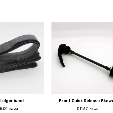
 felgenband
Front Quick Release Skew
100Mm
5.00
€
11.67
inc VAT
inc VAT