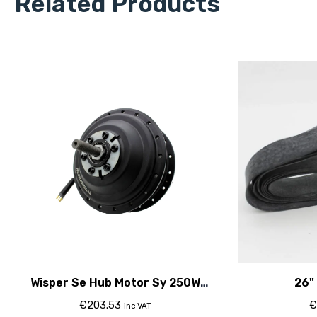
Related Products
Wisper Se Hub Motor Sy 250W
26"
&Gt;2015 20"
€
203.53
€
inc VAT