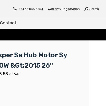
Contact
+31 65 045 6654
Warranty Registration
Search
Contact
sper Se Hub Motor Sy
0W &Gt;2015 26″
3.53
inc VAT