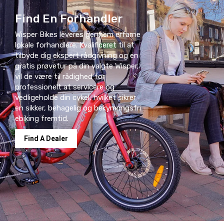
Find En Forhandler
Wisper Bikes leveres gennem erfarne
lokale forhandlere. Kvalificeret til at
tilbyde dig ekspert rådgivning og en
gratis prøvetur på din valgte Wisper,
vil de være til rådighed for
professionelt at servicere og
vedligeholde din cykel, hvilket sikrer
en sikker, behagelig og bekymringsfri
ebiking fremtid.
Find A Dealer