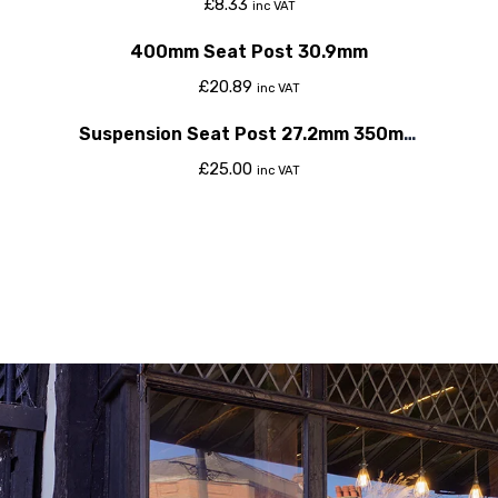
£
8.33
inc VAT
400mm Seat Post 30.9mm
£
20.89
inc VAT
Suspension Seat Post 27.2mm 350mm
30mm Travel Silver
£
25.00
inc VAT