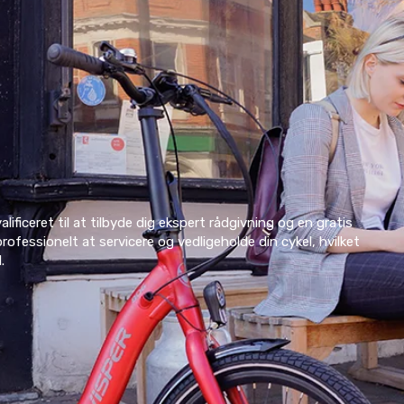
ificeret til at tilbyde dig ekspert rådgivning og en gratis
professionelt at servicere og vedligeholde din cykel, hvilket
.