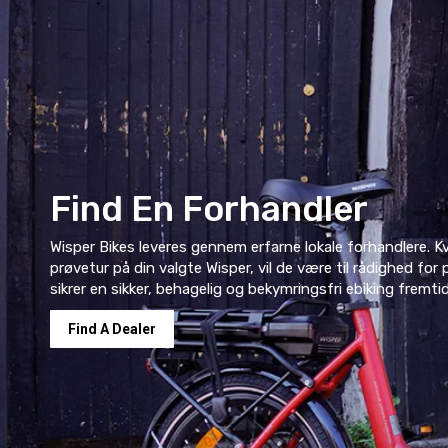
Find En Forhandler
Wisper Bikes leveres gennem erfarne lokale forhandlere. Kval
prøvetur på din valgte Wisper, vil de være til rådighed for 
sikrer en sikker, behagelig og bekymringsfri ebiking fremtid
Find A Dealer