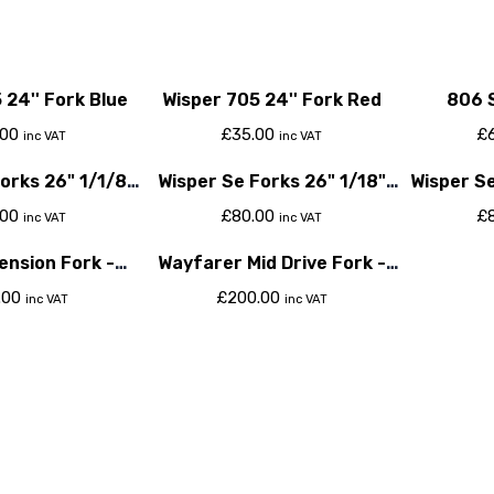
 24'' Fork Blue
Wisper 705 24'' Fork Red
806 S
.00
£
35.00
£
inc VAT
inc VAT
orks 26" 1/1/8"
Wisper Se Forks 26" 1/18"
Wisper Se 
id Blue
Rigid Black
.00
£
80.00
£
inc VAT
inc VAT
ension Fork -
Wayfarer Mid Drive Fork -
tour XCM
Suntour Xcm
.00
£
200.00
inc VAT
inc VAT