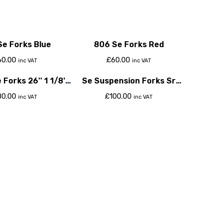
e Forks Blue
806 Se Forks Red
60.00
£
60.00
inc VAT
inc VAT
Forks 26'' 1 1/8''
Se Suspension Forks Sr
Rigid Red
Suntour Nex
80.00
£
100.00
inc VAT
inc VAT