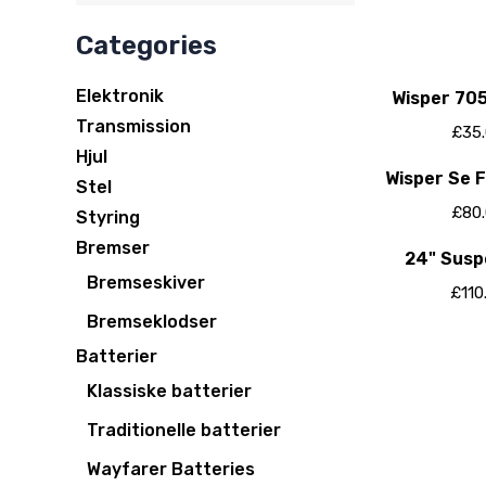
Categories
Elektronik
Wisper 705
Transmission
£
35
Hjul
Wisper Se F
Stel
Rig
£
80
Styring
Bremser
24" Susp
Bremseskiver
Sun
£
110
Bremseklodser
Batterier
Klassiske batterier
Traditionelle batterier
Wayfarer Batteries