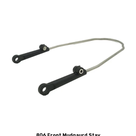
806 Front Mudgaurd Stay