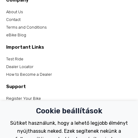
Company
About Us
Contact
Terms and Conditions
eBike Blog
Important Links
Test Ride
Dealer Locator
How to Become a Dealer
Support
Register Your Bike
FAQs
Cookie beállítások
Manuals
Tutorials
Sütiket használunk, hogy a lehető legjobb élményt
nyújthassuk neked. Ezek segítenek nekünk a
Electric Bikes