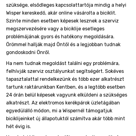
szüksége, elsődleges kapcsolattartója mindig a helyi
Wisper kereskedő, akár online vásárolta a biciklit.
Szinte minden esetben képesek lesznek a szerviz
megszervezésére vagy a biciklije esetleges
problémájának gyors és hatékony megoldására.
Örömmel hallják majd Öntől és a legjobban tudnak
gondoskodni Önről.
Ha nem tudnak megoldást találni egy problémára,
felhívják szerviz osztályunkat segítségért. Sokéves
tapasztalattal rendelkezünk és több ezer alkatrészt
tartunk raktárunkban Kentben, és a legtöbb esetben
24 órán belül képesek vagyunk elküldeni a szükséges
alkatrészt. Az elektromos kerékpárok üzletágában
egyedülálló módon, mi a Wispernél támogatjuk
biciklijeinket új állapotuktól számítva akár több mint
hét évig is.