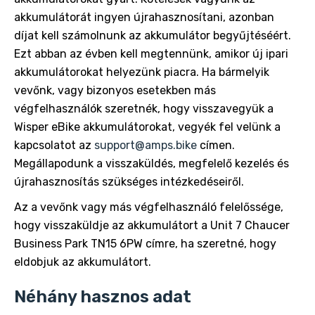
akkumulátorát ingyen újrahasznosítani, azonban
díjat kell számolnunk az akkumulátor begyűjtéséért.
Ezt abban az évben kell megtennünk, amikor új ipari
akkumulátorokat helyezünk piacra. Ha bármelyik
vevőnk, vagy bizonyos esetekben más
végfelhasználók szeretnék, hogy visszavegyük a
Wisper eBike akkumulátorokat, vegyék fel velünk a
kapcsolatot az
support@amps.bike
címen.
Megállapodunk a visszaküldés, megfelelő kezelés és
újrahasznosítás szükséges intézkedéseiről.
Az a vevőnk vagy más végfelhasználó felelőssége,
hogy visszaküldje az akkumulátort a Unit 7 Chaucer
Business Park TN15 6PW címre, ha szeretné, hogy
eldobjuk az akkumulátort.
Néhány hasznos adat