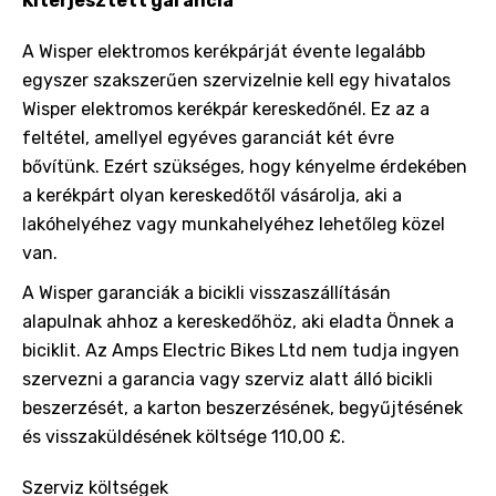
Kiterjesztett garancia
A Wisper elektromos kerékpárját évente legalább
egyszer szakszerűen szervizelnie kell egy hivatalos
Wisper elektromos kerékpár kereskedőnél. Ez az a
feltétel, amellyel egyéves garanciát két évre
bővítünk. Ezért szükséges, hogy kényelme érdekében
a kerékpárt olyan kereskedőtől vásárolja, aki a
lakóhelyéhez vagy munkahelyéhez lehetőleg közel
van.
A Wisper garanciák a bicikli visszaszállításán
alapulnak ahhoz a kereskedőhöz, aki eladta Önnek a
biciklit. Az Amps Electric Bikes Ltd nem tudja ingyen
szervezni a garancia vagy szerviz alatt álló bicikli
beszerzését, a karton beszerzésének, begyűjtésének
és visszaküldésének költsége 110,00 £.
Szerviz költségek