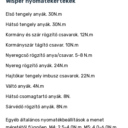
Wisper nyomatékértékek
Első tengely anyák. 30N.m
Hátsó tengely anyák. 30N.m
Kormány és szár rögzítő csavarok. 12N.m
Kormányszár tágító csavar. 10N.m
Nyeregcső rögzítő anya/csavar. 5-8 N.m
Nyereg rögzítő anyák. 24N.m
Hajtókar tengely imbusz csavarok. 22N.m
Váltó anyák. 4N.m
Hátsó csomagtartó anyák. 8N.
Sárvédő rögzítő anyák. 8N.m
Egyéb általános nyomatékbeállítások a menet
méretétől függően. M4: 2.5-4.0N.m, M5: 4.0-6.0N.m,