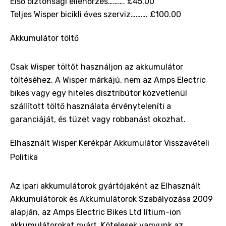
Első biztonsági ellenőrzés………. £45.00
Teljes Wisper bicikli éves szerviz………. £100.00
Akkumulátor töltő
Csak Wisper töltőt használjon az akkumulátor
töltéséhez. A Wisper márkájú, nem az Amps Electric
bikes vagy egy hiteles disztribútor közvetlenül
szállított töltő használata érvényteleníti a
garanciáját, és tüzet vagy robbanást okozhat.
Elhasznált Wisper Kerékpár Akkumulátor Visszavételi
Politika
Az ipari akkumulátorok gyártójaként az Elhasznált
Akkumulátorok és Akkumulátorok Szabályozása 2009
alapján, az Amps Electric Bikes Ltd lítium-ion
akkumulátorokat gyárt. Kötelesek vagyunk az