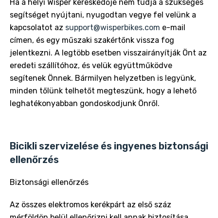
Ha a helyi Wisper kereskedője nem tudja a szükséges
segítséget nyújtani, nyugodtan vegye fel velünk a
kapcsolatot az
support@wisperbikes.com
e-mail
címen, és egy műszaki szakértőnk vissza fog
jelentkezni. A legtöbb esetben visszairányítják Önt az
eredeti szállítóhoz, és velük együttműködve
segítenek Önnek. Bármilyen helyzetben is legyünk,
minden tőlünk telhetőt megteszünk, hogy a lehető
leghatékonyabban gondoskodjunk Önről.
Bicikli szervizelése és ingyenes biztonsági
ellenőrzés
Biztonsági ellenőrzés
Az összes elektromos kerékpárt az első száz
mérföldön belül ellenőrizni kell annak biztosítása