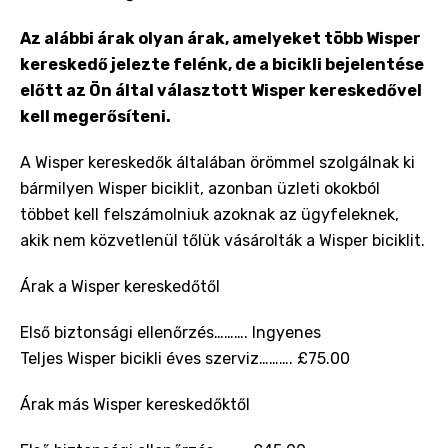
Az alábbi árak olyan árak, amelyeket több Wisper
kereskedő jelezte felénk, de a bicikli bejelentése
előtt az Ön által választott Wisper kereskedővel
kell megerősíteni.
A Wisper kereskedők általában örömmel szolgálnak ki
bármilyen Wisper biciklit, azonban üzleti okokból
többet kell felszámolniuk azoknak az ügyfeleknek,
akik nem közvetlenül tőlük vásárolták a Wisper biciklit.
Árak a Wisper kereskedőtől
Első biztonsági ellenőrzés………. Ingyenes
Teljes Wisper bicikli éves szerviz………. £75.00
Árak más Wisper kereskedőktől