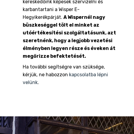
kereskedőink képesek szervizelni és
karbantartani a Wisper E-
Hegyikerékpárját.
A Wispernél nagy
büszkeséggel tölt el minket az
utóértékesítési szolgáltatásunk, azt
szeretnénk, hogy a legjobb vezetési
élményben legyen része és éveken át
megőrizze befektetését.
Ha további segítségre van szüksége,
kérjük, ne habozzon
kapcsolatba lépni
velünk
.