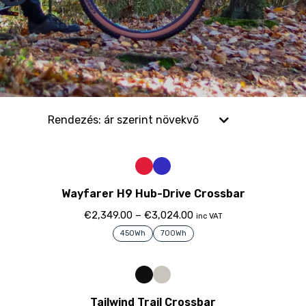
Wayfarer H9 Hub-Drive Crossbar
€
2,349.00
–
€
3,024.00
inc VAT
450Wh
700Wh
Tailwind Trail Crossbar