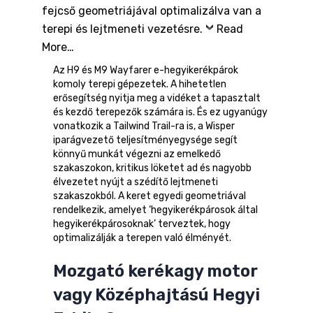
fejcső geometriájával optimalizálva van a
terepi és lejtmeneti vezetésre.
Read
More…
Az H9 és M9 Wayfarer e-hegyikerékpárok
komoly terepi gépezetek. A hihetetlen
erősegítség nyitja meg a vidéket a tapasztalt
és kezdő terepezők számára is. És ez ugyanúgy
vonatkozik a Tailwind Trail-ra is, a Wisper
iparágvezető teljesítményegysége segít
könnyű munkát végezni az emelkedő
szakaszokon, kritikus löketet ad és nagyobb
élvezetet nyújt a szédítő lejtmeneti
szakaszokból. A keret egyedi geometriával
rendelkezik, amelyet ‘hegyikerékpárosok által
hegyikerékpárosoknak’ terveztek, hogy
optimalizálják a terepen való élményét.
Mozgató kerékagy motor
vagy Középhajtású Hegyi