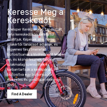
Keresse Meg a
Kereskedőt
A Wisper Kerékpárokat tapasztalt
helyi kereskedőkön keresztül
szállítjuk. Képesek arra, hogy
szakértői tanácsot adjanak, és
ingyenes tesztmenetet
biztosítsanak a kiválasztott Wisper-
en, és kéznél lesznek, hogy
szakmailag szervizeljék és
karbantartsák a kerékpárját,
biztosítva egy biztonságos,
élvezetes és gondtalan ebike-os
jövőt.
Find A Dealer