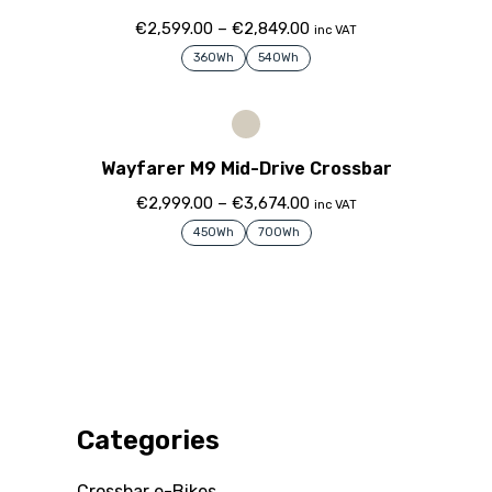
€
2,599.00
–
€
2,849.00
inc VAT
360Wh
540Wh
Wayfarer M9 Mid-Drive Crossbar
€
2,999.00
–
€
3,674.00
inc VAT
450Wh
700Wh
Categories
Crossbar e-Bikes