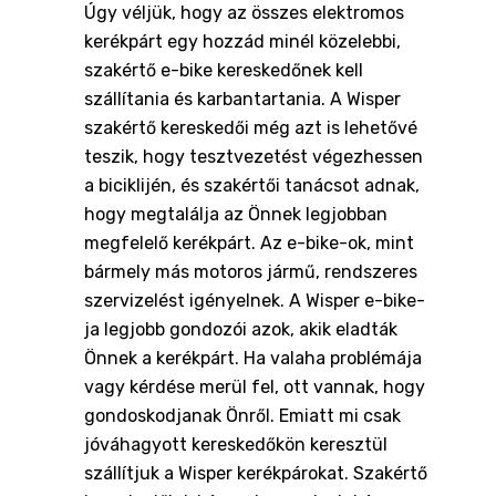
Úgy véljük, hogy az összes elektromos
kerékpárt egy hozzád minél közelebbi,
szakértő e-bike kereskedőnek kell
szállítania és karbantartania. A Wisper
szakértő kereskedői még azt is lehetővé
teszik, hogy tesztvezetést végezhessen
a biciklijén, és szakértői tanácsot adnak,
hogy megtalálja az Önnek legjobban
megfelelő kerékpárt. Az e-bike-ok, mint
bármely más motoros jármű, rendszeres
szervizelést igényelnek. A Wisper e-bike-
ja legjobb gondozói azok, akik eladták
Önnek a kerékpárt. Ha valaha problémája
vagy kérdése merül fel, ott vannak, hogy
gondoskodjanak Önről. Emiatt mi csak
jóváhagyott kereskedőkön keresztül
szállítjuk a Wisper kerékpárokat. Szakértő