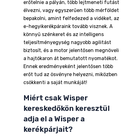
erőtelnie a pályán, több lejtmeneti futást
élvezni, vagy egyszerűen több mérföldet
bepakolni, amint felfedezed a vidéket, az
e-hegyikerékpáraink tovább visznek. A
könnyű szénkeret és az intelligens
teljesítményegység nagyobb agilitást
biztosít, és a motor jelentősen megnöveli
a hajtókaron át bemutatott nyomatékot.
Ennek eredményeként jelentősen több
erőt tud az ösvényre helyezni, miközben
csökkenti a saját munkáját!
Miért csak Wisper
kereskedőkön keresztül
adja el a Wisper a
kerékpárjait?