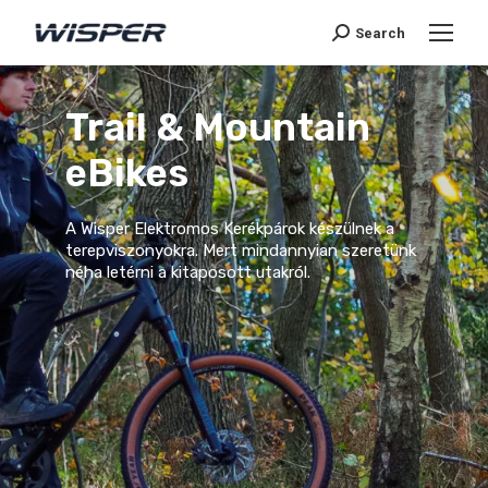
Search
Trail & Mountain
eBikes
A Wisper Elektromos Kerékpárok készülnek a
terepviszonyokra. Mert mindannyian szeretünk
néha letérni a kitaposott utakról.