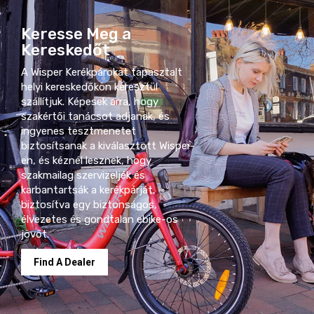
Keresse Meg a
Kereskedőt
A Wisper Kerékpárokat tapasztalt
helyi kereskedőkön keresztül
szállítjuk. Képesek arra, hogy
szakértői tanácsot adjanak, és
ingyenes tesztmenetet
biztosítsanak a kiválasztott Wisper-
en, és kéznél lesznek, hogy
szakmailag szervizeljék és
karbantartsák a kerékpárját,
biztosítva egy biztonságos,
élvezetes és gondtalan ebike-os
jövőt.
Find A Dealer