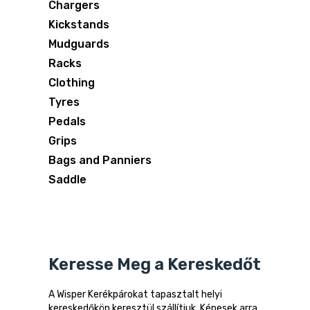
Chargers
Kickstands
Mudguards
Racks
Clothing
Tyres
Pedals
Grips
Bags and Panniers
Saddle
Keresse Meg a Kereskedőt
A Wisper Kerékpárokat tapasztalt helyi
kereskedőkön keresztül szállítjuk. Képesek arra,