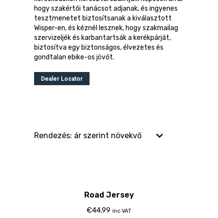
hogy szakértői tanácsot adjanak, és ingyenes
tesztmenetet biztosítsanak a kiválasztott
Wisper-en, és kéznél lesznek, hogy szakmailag
szervizeljék és karbantartsák a kerékpárját,
biztosítva egy biztonságos, élvezetes és
gondtalan ebike-os jövőt.
Dealer Locator
Road Jersey
€
44.99
inc VAT