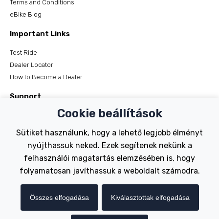
Terms and Conditions
eBike Blog
Important Links
Test Ride
Dealer Locator
How to Become a Dealer
Support
Cookie beállítások
Register Your Bike
FAQs
Sütiket használunk, hogy a lehető legjobb élményt
Manuals
nyújthassuk neked. Ezek segítenek nekünk a
Tutorials
felhasználói magatartás elemzésében is, hogy
folyamatosan javíthassuk a weboldalt számodra.
Electric Bikes
Traditional
Összes elfogadása
Kiválasztottak elfogadása
Wayfarer
Tailwind