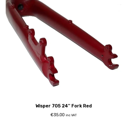
Wisper 705 24'' Fork Red
€
35.00
inc VAT