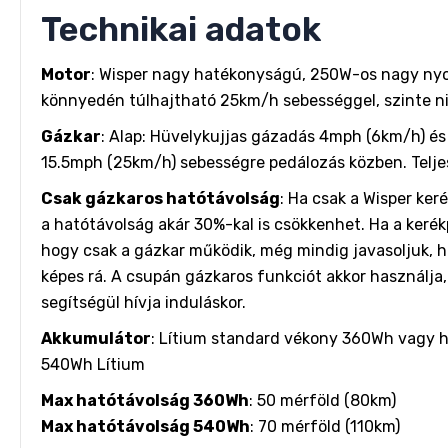
Technikai adatok
Motor
: Wisper nagy hatékonyságú, 250W-os nagy nyo
könnyedén túlhajtható 25km/h sebességgel, szinte ni
Gázkar
: Alap: Hüvelykujjas gázadás 4mph (6km/h) é
15.5mph (25km/h) sebességre pedálozás közben. Telje
Csak gázkaros hatótávolság
: Ha csak a Wisper ker
a hatótávolság akár 30%-kal is csökkenhet. Ha a kerékp
hogy csak a gázkar működik, még mindig javasoljuk, 
képes rá. A csupán gázkaros funkciót akkor használja, 
segítségül hívja induláskor.
Akkumulátor
: Lítium standard vékony 360Wh vagy 
540Wh Lítium
Max hatótávolság 360Wh
: 50 mérföld (80km)
Max hatótávolság 540Wh
: 70 mérföld (110km)