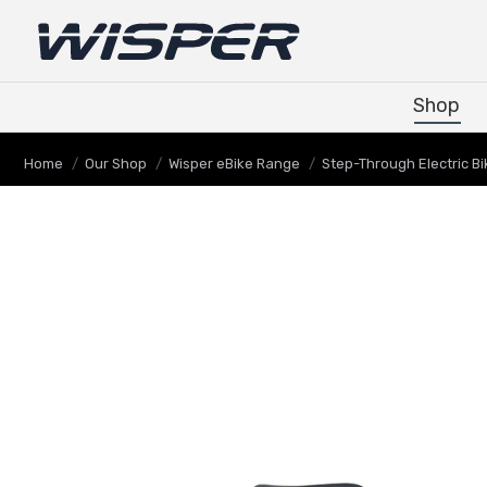
Shop
Shop
You are here:
Home
Our Shop
Wisper eBike Range
Step-Through Electric Bi