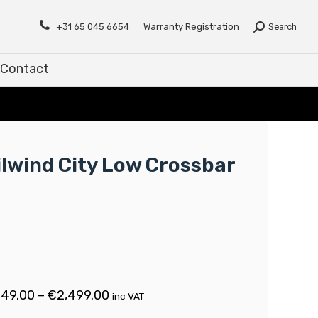
Contact
+31 65 045 6654
Warranty Registration
Search
Contact
ilwind City Low Crossbar
249.00
–
€
2,499.00
inc VAT