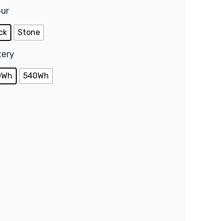
our
ck
Stone
tery
0Wh
540Wh