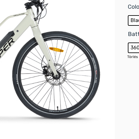
Col
Bla
Bat
36
Törlés