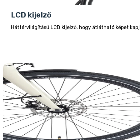
LCD kijelző
Háttérvilágítású LCD kijelző, hogy átlátható képet kap