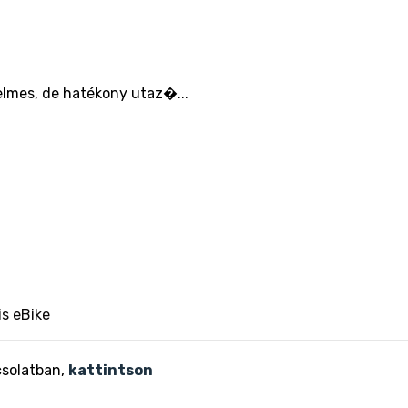
elmes, de hatékony utaz�...
is eBike
csolatban,
kattintson