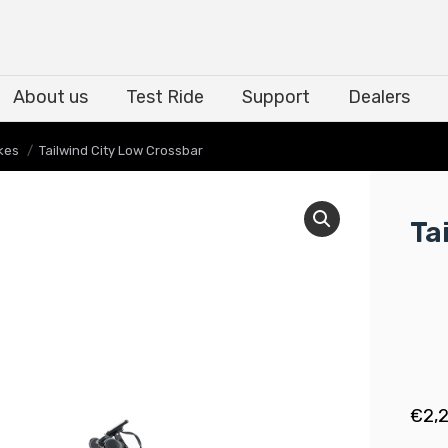
About us
Test Ride
Support
Dealers
About us
Test Ride
Support
Dealers
kes
Tailwind City Low Crossbar
Ta
€
2,