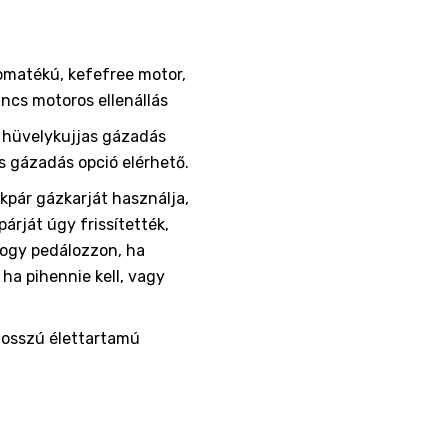
matékú, kefefree motor,
ncs motoros ellenállás
s hüvelykujjas gázadás
s gázadás opció elérhető.
ékpár gázkarját használja,
árját úgy frissítették,
hogy pedálozzon, ha
ha pihennie kell, vagy
hosszú élettartamú