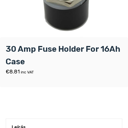
30 Amp Fuse Holder For 16Ah
Case
€
8.81
inc VAT
Leírás