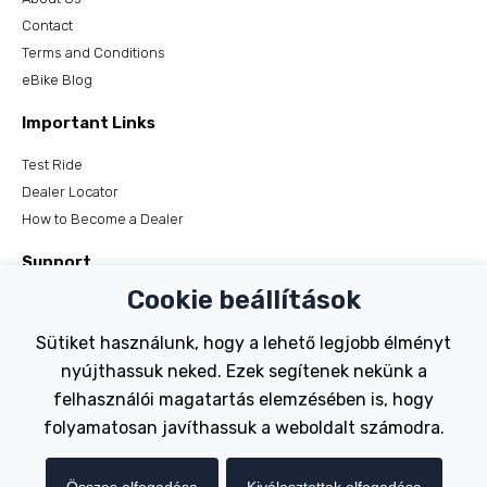
Contact
Terms and Conditions
eBike Blog
Important Links
Test Ride
Dealer Locator
How to Become a Dealer
Support
Cookie beállítások
Register Your Bike
FAQs
Sütiket használunk, hogy a lehető legjobb élményt
Manuals
nyújthassuk neked. Ezek segítenek nekünk a
Tutorials
felhasználói magatartás elemzésében is, hogy
folyamatosan javíthassuk a weboldalt számodra.
Electric Bikes
Traditional