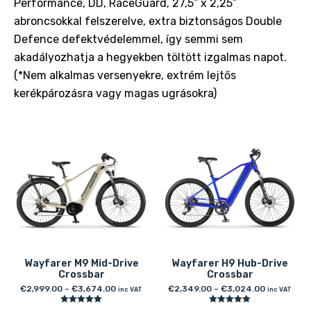
Performance, DD, RaceGuard, 27,5” x 2,25”
abroncsokkal felszerelve, extra biztonságos Double
Defence defektvédelemmel, így semmi sem
akadályozhatja a hegyekben töltött izgalmas napot.
(*Nem alkalmas versenyekre, extrém lejtős
kerékpározásra vagy magas ugrásokra)
Wayfarer M9 Mid-Drive
Wayfarer H9 Hub-Drive
Crossbar
Crossbar
€
2,999.00
–
€
3,674.00
€
2,349.00
–
€
3,024.00
inc VAT
inc VAT
Értékelés:
Értékelés: