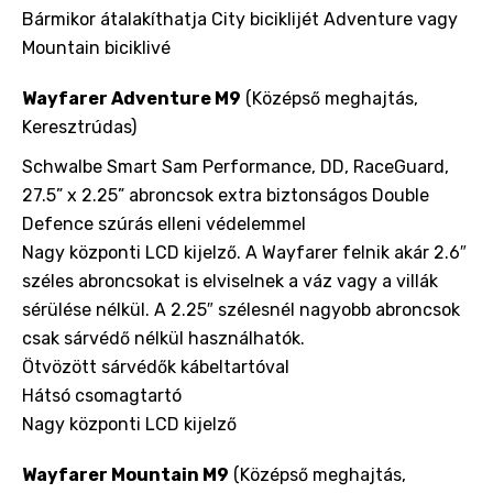
Bármikor átalakíthatja City biciklijét Adventure vagy
Mountain biciklivé
Wayfarer Adventure M9
(Középső meghajtás,
Keresztrúdas)
Schwalbe Smart Sam Performance, DD, RaceGuard,
27.5” x 2.25” abroncsok extra biztonságos Double
Defence szúrás elleni védelemmel
Nagy központi LCD kijelző. A Wayfarer felnik akár 2.6″
széles abroncsokat is elviselnek a váz vagy a villák
sérülése nélkül. A 2.25″ szélesnél nagyobb abroncsok
csak sárvédő nélkül használhatók.
Ötvözött sárvédők kábeltartóval
Hátsó csomagtartó
Nagy központi LCD kijelző
Wayfarer Mountain M9
(Középső meghajtás,