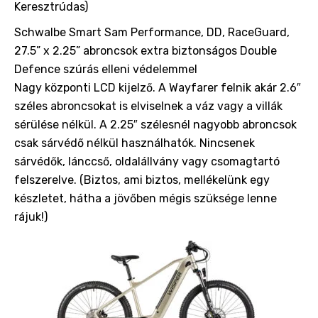
Keresztrúdas)
Schwalbe Smart Sam Performance, DD, RaceGuard,
27.5” x 2.25” abroncsok extra biztonságos Double
Defence szúrás elleni védelemmel
Nagy központi LCD kijelző. A Wayfarer felnik akár 2.6″
széles abroncsokat is elviselnek a váz vagy a villák
sérülése nélkül. A 2.25″ szélesnél nagyobb abroncsok
csak sárvédő nélkül használhatók. Nincsenek
sárvédők, lánccső, oldalállvány vagy csomagtartó
felszerelve. (Biztos, ami biztos, mellékelünk egy
készletet, hátha a jövőben mégis szüksége lenne
rájuk!)