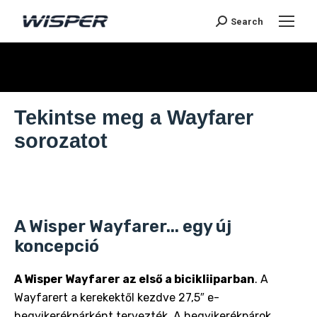
Search
You are here:
Tekintse meg a Wayfarer
sorozatot
A Wisper Wayfarer... egy új
koncepció
A Wisper Wayfarer az első a bicikliiparban
. A
Wayfarert a kerekektől kezdve 27,5″ e-
hegyikerékpárként tervezték. A hegyikerékpárok