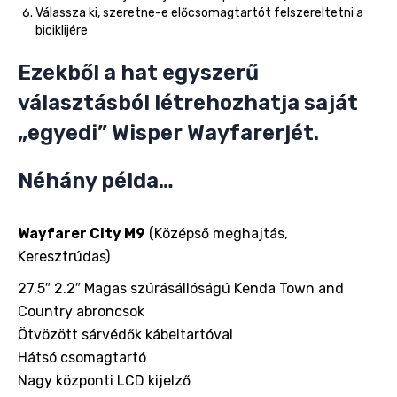
Válassza ki, szeretne-e előcsomagtartót felszereltetni a
biciklijére
Ezekből a hat egyszerű
választásból létrehozhatja saját
„egyedi” Wisper Wayfarerjét.
Néhány példa…
Wayfarer City M9
(Középső meghajtás,
Keresztrúdas)
27.5″ 2.2″ Magas szúrásállóságú Kenda Town and
Country abroncsok
Ötvözött sárvédők kábeltartóval
Hátsó csomagtartó
Nagy központi LCD kijelző