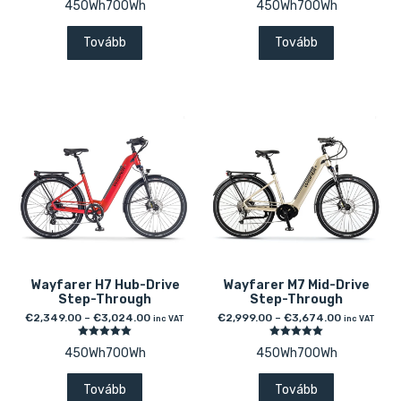
450Wh
700Wh
450Wh
700Wh
5.00
5.00
/ 5
/ 5
Tovább
Tovább
Wayfarer H7 Hub-Drive
Wayfarer M7 Mid-Drive
Step-Through
Step-Through
€
2,349.00
–
€
3,024.00
€
2,999.00
–
€
3,674.00
inc VAT
inc VAT
Értékelés:
Értékelés:
450Wh
700Wh
450Wh
700Wh
5.00
5.00
/ 5
/ 5
Tovább
Tovább