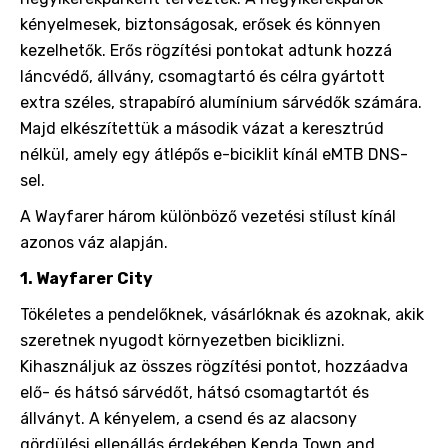
kényelmesek, biztonságosak, erősek és könnyen
kezelhetők. Erős rögzítési pontokat adtunk hozzá
láncvédő, állvány, csomagtartó és célra gyártott
extra széles, strapabíró alumínium sárvédők számára.
Majd elkészítettük a második vázat a keresztrúd
nélkül, amely egy átlépős e-biciklit kínál eMTB DNS-
sel.
A Wayfarer három különböző vezetési stílust kínál
azonos váz alapján.
1. Wayfarer City
Tökéletes a pendelőknek, vásárlóknak és azoknak, akik
szeretnek nyugodt környezetben biciklizni.
Kihasználjuk az összes rögzítési pontot, hozzáadva
elő- és hátsó sárvédőt, hátsó csomagtartót és
állványt. A kényelem, a csend és az alacsony
gördülési ellenállás érdekében Kenda Town and