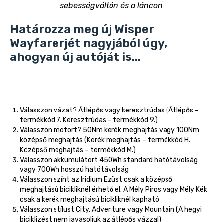
sebességváltón és a láncon
Határozza meg új Wisper
Wayfarerjét nagyjából úgy,
ahogyan új autóját is...
Válasszon vázat? Átlépős vagy keresztrúdas (Átlépős –
termékkód 7. Keresztrúdas – termékkód 9.)
Válasszon motort? 50Nm kerék meghajtás vagy 100Nm
középső meghajtás (Kerék meghajtás – termékkód H.
Középső meghajtás – termékkód M.)
Válasszon akkumulátort 450Wh standard hatótávolság
vagy 700Wh hosszú hatótávolság
Válasszon színt az Iridium Ezüst csak a középső
meghajtású bicikliknél érhető el. A Mély Piros vagy Mély Kék
csak a kerék meghajtású bicikliknél kapható
Válasszon stílust City, Adventure vagy Mountain (A hegyi
biciklizést nem javasoljuk az átlépős vázzal)