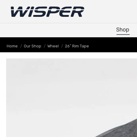
Shop
Shop
You are here:
Home
Our Shop
Wheel
26″ Rim Tape