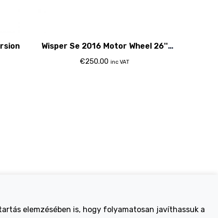
rsion
Wisper Se 2016 Motor Wheel 26''
Freewheel Compatable
€
250.00
inc VAT
Electric Bikes
tartás elemzésében is, hogy folyamatosan javíthassuk a
ike
Traditional