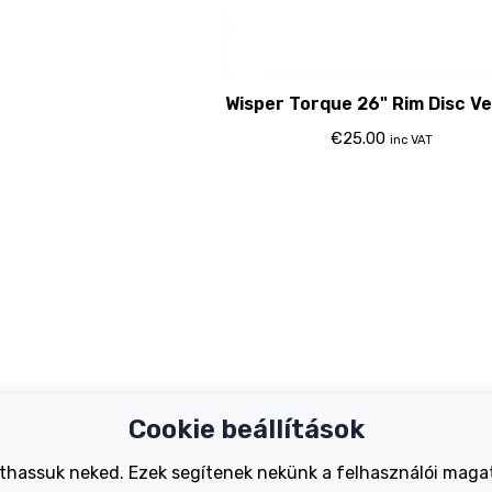
Wisper Torque 26" Rim Disc Ve
€
25.00
inc VAT
Cookie beállítások
Important Links
Support
jthassuk neked. Ezek segítenek nekünk a felhasználói maga
Test Ride
Register Your B