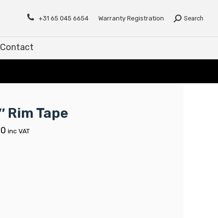
Contact
+31 65 045 6654
Warranty Registration
Search
Contact
″ Rim Tape
00
inc VAT