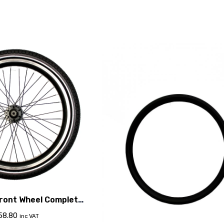
Front Wheel Complete
ake Rim 2015
58.80
inc VAT