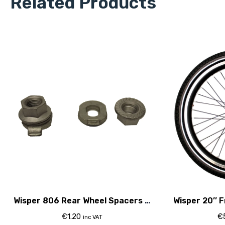
Related Products
Wisper 806 Rear Wheel Spacers &
Wisper 20’’ 
Washers
V-Br
€
1.20
€
inc VAT