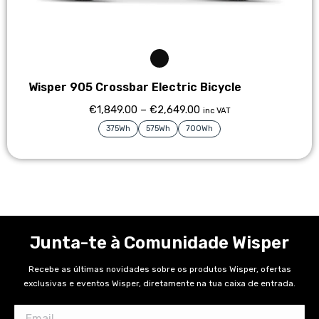
Wisper 905 Crossbar Electric Bicycle
€
1,849.00
–
€
2,649.00
inc VAT
375Wh
575Wh
700Wh
Junta-te à Comunidade Wisper
Recebe as últimas novidades sobre os produtos Wisper, ofertas
exclusivas e eventos Wisper, diretamente na tua caixa de entrada.