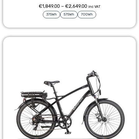
€
1,849.00
–
€
2,649.00
inc VAT
375Wh
575Wh
700Wh