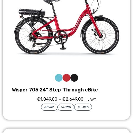
Wisper 705 24" Step-Through eBike
€
1,849.00
–
€
2,649.00
inc VAT
375Wh
575Wh
700Wh