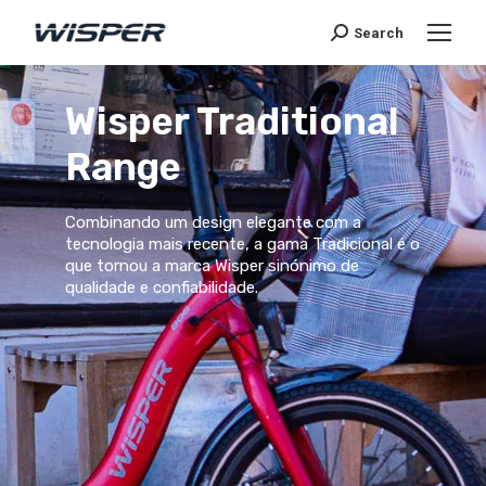
Search
Wisper Traditional
Range
Combinando um design elegante com a
tecnologia mais recente, a gama Tradicional é o
que tornou a marca Wisper sinónimo de
qualidade e confiabilidade.