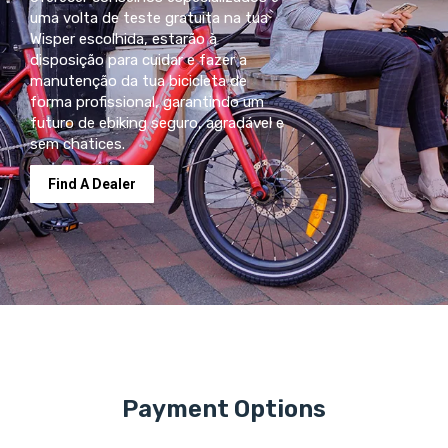
uma volta de teste gratuita na tua
Wisper escolhida, estarão à
disposição para cuidar e fazer a
manutenção da tua bicicleta de
forma profissional, garantindo um
futuro de ebiking seguro, agradável e
sem chatices.
Find A Dealer
Payment Options