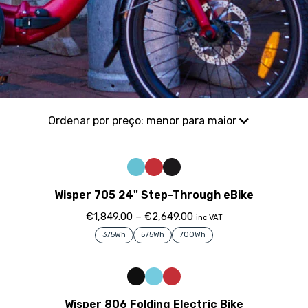
Wisper 705 24" Step-Through eBike
€
1,849.00
–
€
2,649.00
inc VAT
375Wh
575Wh
700Wh
Wisper 806 Folding Electric Bike