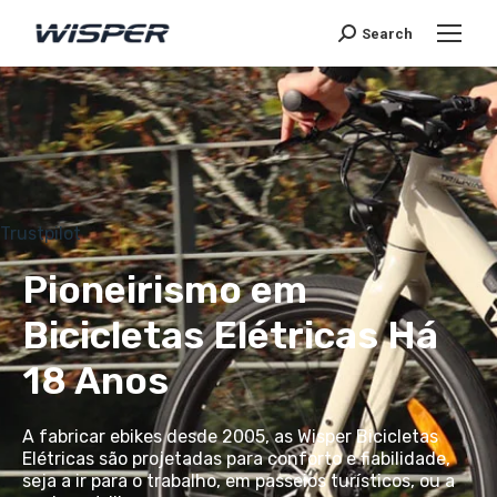
Search
Trustpilot
Pioneirismo em
Bicicletas Elétricas Há
18 Anos
A fabricar ebikes desde 2005, as Wisper Bicicletas
Elétricas são projetadas para conforto e fiabilidade,
seja a ir para o trabalho, em passeios turísticos, ou a