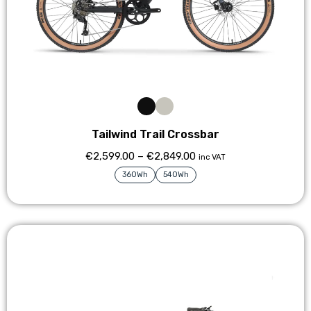
Tailwind Trail Crossbar
€
2,599.00
–
€
2,849.00
inc VAT
360Wh
540Wh