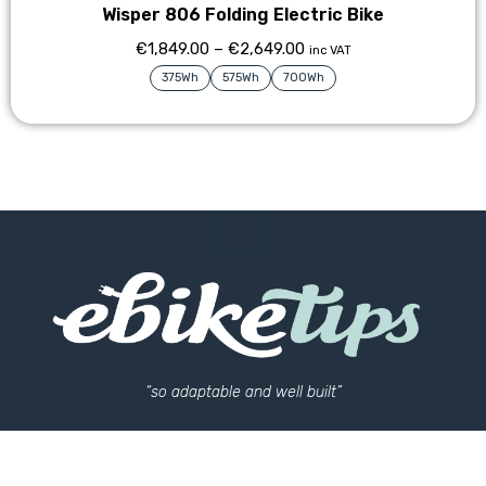
Wisper 806 Folding Electric Bike
€
1,849.00
–
€
2,649.00
inc VAT
375Wh
575Wh
700Wh
“so adaptable and well built”