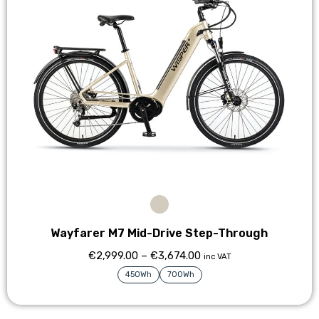
Wayfarer M7 Mid-Drive Step-Through
€
2,999.00
–
€
3,674.00
inc VAT
450Wh
700Wh