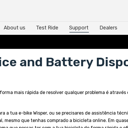
About us
Test Ride
Support
Dealers
About us
Test Ride
Support
Dealers
ice and Battery Disp
a forma mais rápida de resolver qualquer problema é através
 a tua e-bike Wisper, ou se precisares de assistência técni
al, mesmo que tenhas comprado a bicicleta online. Em quase
a que possas ter com a tua bicicleta de forma rápida e efic