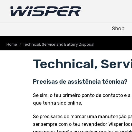
Shop
Shop
You are here:
Home
Technical, Service and Battery Disposal
Technical, Serv
Precisas de assistência técnica?
Se sim, o teu primeiro ponto de contacto e 
que tenha sido online.
Se precisares de marcar uma manutenção para
ser sempre com o teu revendedor Wisper loc
uma manutenção ou resolver qualquer problem