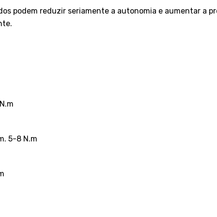
dos podem reduzir seriamente a autonomia e aumentar a pro
nte.
2N.m
m. 5-8 N.m
.m