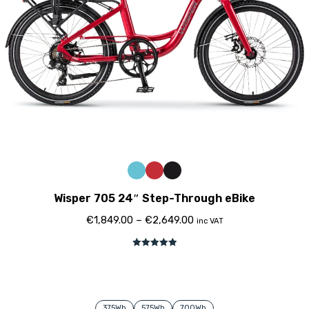
Wisper 705 24″ Step-Through eBike
€
1,849.00
–
€
2,649.00
inc VAT
Avaliação
5.00
de 5
375Wh
575Wh
700Wh