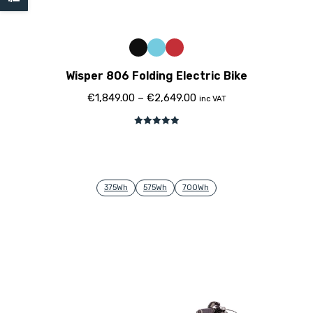
Wisper 806 Folding Electric Bike
€
1,849.00
–
€
2,649.00
inc VAT
Avaliação
5.00
de 5
375Wh
575Wh
700Wh