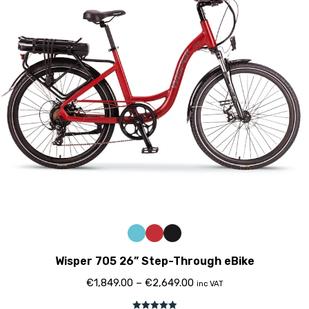
Wisper 705 26” Step-Through eBike
€
1,849.00
–
€
2,649.00
inc VAT