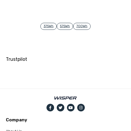
Avaliação
5.00
de 5
375Wh
575Wh
700Wh
Trustpilot
Company