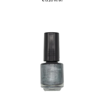
€
13.20
inc VAT