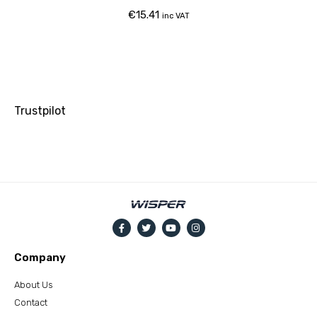
€
15.41
inc VAT
Trustpilot
Company
About Us
Contact