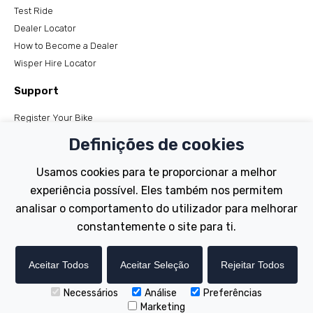
Test Ride
Dealer Locator
How to Become a Dealer
Wisper Hire Locator
Support
Register Your Bike
FAQs
Definições de cookies
Manuals
Tutorials
Usamos cookies para te proporcionar a melhor
experiência possível. Eles também nos permitem
Electric Bikes
analisar o comportamento do utilizador para melhorar
Traditional
constantemente o site para ti.
Wayfarer
Tailwind
Aceitar Todos
Aceitar Seleção
Rejeitar Todos
Necessários
Análise
Preferências
Copyright © Wisper Electric Bikes 2023. Website by Chorley
Marketing