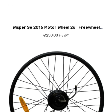
Wisper Se 2016 Motor Wheel 26'' Freewheel
Compatable
€
250.00
inc VAT