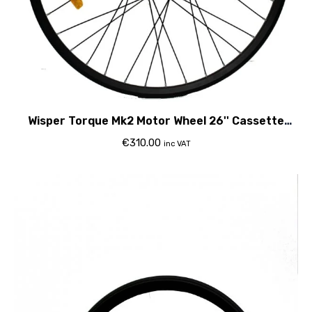
Wisper Torque Mk2 Motor Wheel 26'' Cassette
Compatible
€
310.00
inc VAT