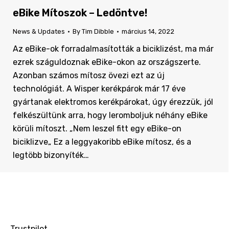
eBike Mítoszok – Ledöntve!
News & Updates
By
Tim Dibble
március 14, 2022
Az eBike-ok forradalmasították a biciklizést, ma már
ezrek száguldoznak eBike-okon az országszerte.
Azonban számos mítosz övezi ezt az új
technológiát. A Wisper kerékpárok már 17 éve
gyártanak elektromos kerékpárokat, úgy érezzük, jól
felkészültünk arra, hogy leromboljuk néhány eBike
körüli mítoszt. „Nem leszel fitt egy eBike-on
biciklizve„ Ez a leggyakoribb eBike mítosz, és a
legtöbb bizonyíték…
Trustpilot