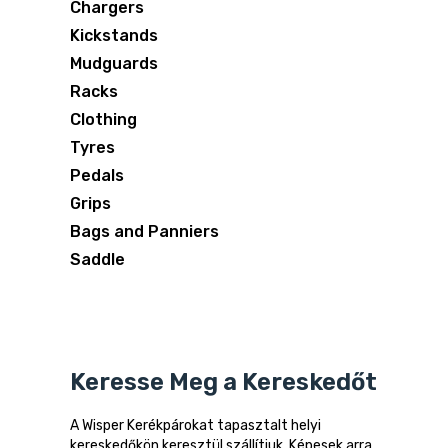
Chargers
Kickstands
Mudguards
Racks
Clothing
Tyres
Pedals
Grips
Bags and Panniers
Saddle
Keresse Meg a Kereskedőt
A Wisper Kerékpárokat tapasztalt helyi
kereskedőkön keresztül szállítjuk. Képesek arra,