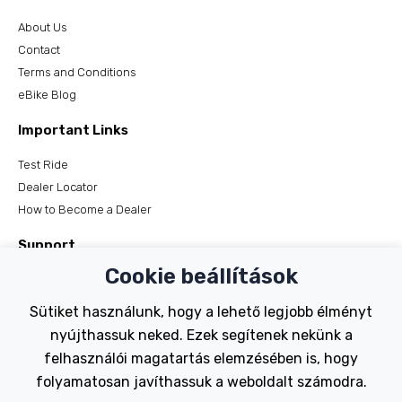
About Us
Contact
Terms and Conditions
eBike Blog
Important Links
Test Ride
Dealer Locator
How to Become a Dealer
Support
Cookie beállítások
Register Your Bike
FAQs
Sütiket használunk, hogy a lehető legjobb élményt
Manuals
nyújthassuk neked. Ezek segítenek nekünk a
Tutorials
felhasználói magatartás elemzésében is, hogy
folyamatosan javíthassuk a weboldalt számodra.
Electric Bikes