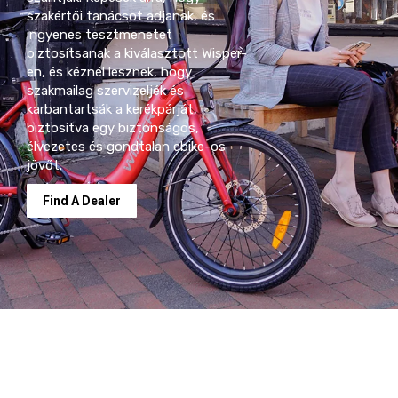
szakértői tanácsot adjanak, és
ingyenes tesztmenetet
biztosítsanak a kiválasztott Wisper-
en, és kéznél lesznek, hogy
szakmailag szervizeljék és
karbantartsák a kerékpárját,
biztosítva egy biztonságos,
élvezetes és gondtalan ebike-os
jövőt.
Find A Dealer