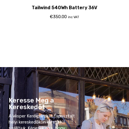
Tailwind 540Wh Battery 36V
€
350.00
inc VAT
Keresse Meg a
Kereskedőt
A Wisper Kerékpárokat tapasztalt
helyi kereskedőkön keresztül
szállítjuk. Képesek arra, hogy