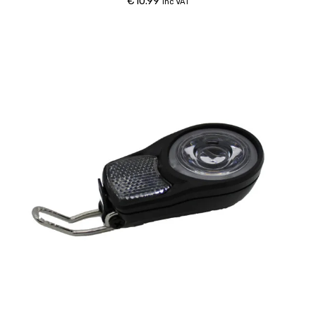
€
10.99
inc VAT