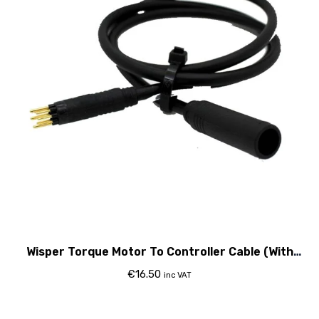
Wisper Torque Motor To Controller Cable (With
Bafang Controller Only)
€
16.50
inc VAT