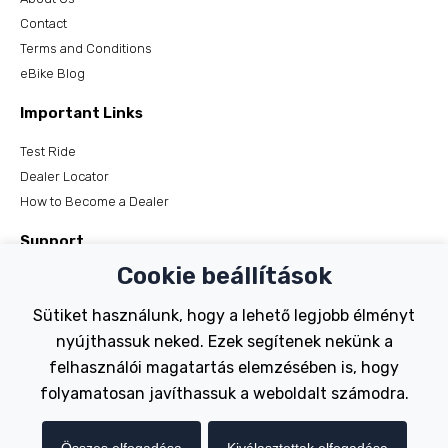
Contact
Terms and Conditions
eBike Blog
Important Links
Test Ride
Dealer Locator
How to Become a Dealer
Support
Cookie beállítások
Register Your Bike
FAQs
Sütiket használunk, hogy a lehető legjobb élményt
Manuals
nyújthassuk neked. Ezek segítenek nekünk a
Tutorials
felhasználói magatartás elemzésében is, hogy
folyamatosan javíthassuk a weboldalt számodra.
Electric Bikes
Traditional