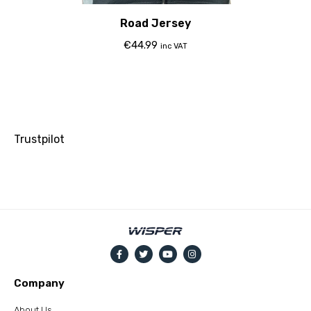
Road Jersey
€
44.99
inc VAT
Trustpilot
Company
About Us