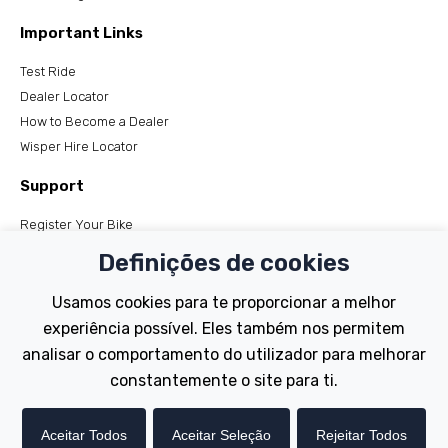
Important Links
Test Ride
Dealer Locator
How to Become a Dealer
Wisper Hire Locator
Support
Register Your Bike
FAQs
Definições de cookies
Manuals
Tutorials
Usamos cookies para te proporcionar a melhor
experiência possível. Eles também nos permitem
Electric Bikes
analisar o comportamento do utilizador para melhorar
Traditional
constantemente o site para ti.
Wayfarer
Tailwind
Aceitar Todos
Aceitar Seleção
Rejeitar Todos