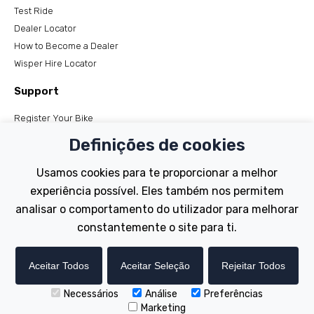
Test Ride
Dealer Locator
How to Become a Dealer
Wisper Hire Locator
Support
Register Your Bike
FAQs
Definições de cookies
Manuals
Tutorials
Usamos cookies para te proporcionar a melhor
experiência possível. Eles também nos permitem
Electric Bikes
analisar o comportamento do utilizador para melhorar
Traditional
constantemente o site para ti.
Wayfarer
Tailwind
Aceitar Todos
Aceitar Seleção
Rejeitar Todos
Necessários
Análise
Preferências
Copyright © Wisper Electric Bikes 2023. Website by Chorley
Marketing