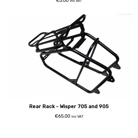
€
5.00
inc VAT
Rear Rack - Wisper 705 and 905
€
65.00
inc VAT