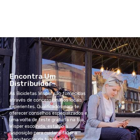
Encontra Um
Distribuidor
As Bicicletas Wisper são fornecidas
através de concessionários locais
experientes. Qualificados para te
oferecer conselhos especializados e
uma volta de teste gratuita na tua
Wisper escolhida, estarão à
disposição para cuidar e fazer a
manutenção da tua bicicleta de