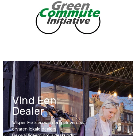
Vind Een
Dealer
Wisper Fietsen worden geleverd via
ervaren lokale dealers.
Gekwalificeerd om u deskundig