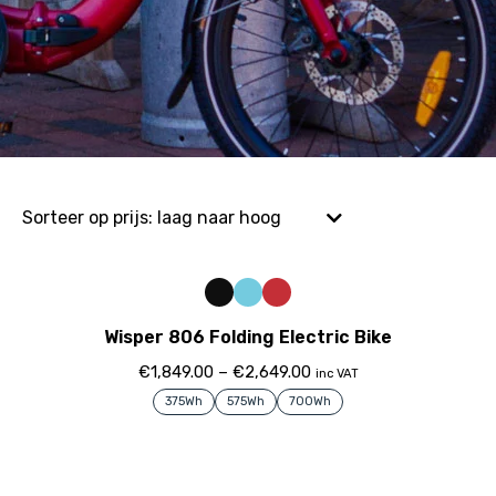
Wisper 806 Folding Electric Bike
€
1,849.00
–
€
2,649.00
inc VAT
375Wh
575Wh
700Wh