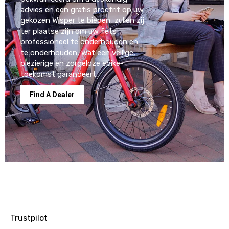
advies en een gratis proefrit op uw
gekozen Wisper te bieden, zullen zij
ter plaatse zijn om uw fiets
professioneel te onderhouden en
te onderhouden, wat een veilige,
plezierige en zorgeloze ebike-
toekomst garandeert.
Find A Dealer
Trustpilot