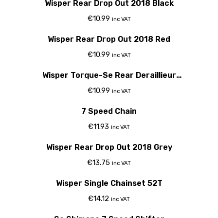
Wisper Rear Drop Out 2018 Black
€
10.99
inc VAT
Wisper Rear Drop Out 2018 Red
€
10.99
inc VAT
Wisper Torque-Se Rear Deraillieur
Hanger
€
10.99
inc VAT
7 Speed Chain
€
11.93
inc VAT
Wisper Rear Drop Out 2018 Grey
€
13.75
inc VAT
Out Of Stock
Wisper Single Chainset 52T
€
14.12
inc VAT