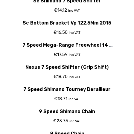
Se Shimano 7 Speed Shifter
€
14.12
inc VAT
Se Bottom Bracket Vp 122.5Mm 2015
€
16.50
inc VAT
7 Speed Mega-Range Freewheel 14 -
34T
€
17.59
inc VAT
Nexus 7 Speed Shifter (Grip Shift)
€
18.70
inc VAT
7 Speed Shimano Tourney Derailleur
€
18.71
inc VAT
9 Speed Shimano Chain
€
23.75
inc VAT
8 Speed Chain