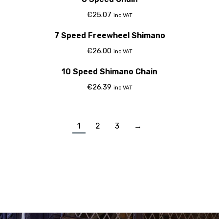
€
25.07
inc VAT
7 Speed Freewheel Shimano
€
26.00
inc VAT
10 Speed Shimano Chain
€
26.39
inc VAT
1
2
3
→