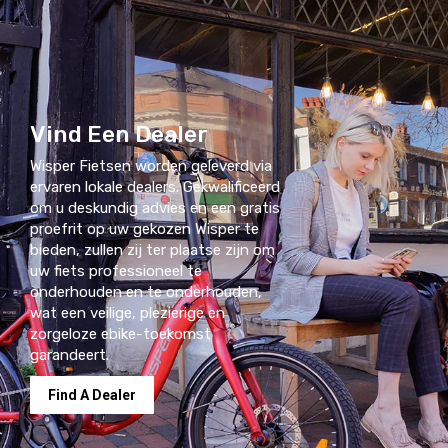
Vind Een Dealer
Wisper Fietsen worden geleverd via
ervaren lokale dealers. Gekwalificeerd
om u deskundig advies en een gratis
proefrit op uw gekozen Wisper te
bieden, zullen zij ter plaatse zijn om
uw fiets professioneel te
onderhouden en te onderhouden,
wat een veilige, plezierige en
zorgeloze ebike-toekomst
garandeert.
Find A Dealer