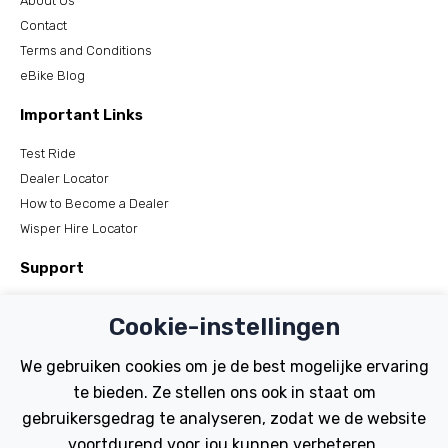
About Us
Contact
Terms and Conditions
eBike Blog
Important Links
Test Ride
Dealer Locator
How to Become a Dealer
Wisper Hire Locator
Support
Register Your Bike
Cookie-instellingen
FAQs
Manuals
We gebruiken cookies om je de best mogelijke ervaring
Tutorials
te bieden. Ze stellen ons ook in staat om
gebruikersgedrag te analyseren, zodat we de website
Electric Bikes
voortdurend voor jou kunnen verbeteren.