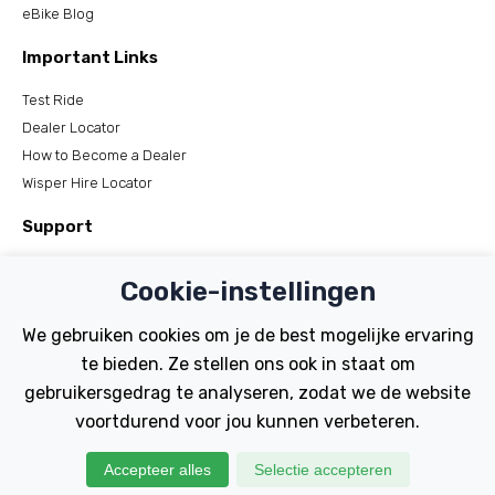
eBike Blog
Important Links
Test Ride
Dealer Locator
How to Become a Dealer
Wisper Hire Locator
Support
Register Your Bike
Cookie-instellingen
FAQs
Manuals
We gebruiken cookies om je de best mogelijke ervaring
Tutorials
te bieden. Ze stellen ons ook in staat om
gebruikersgedrag te analyseren, zodat we de website
Electric Bikes
voortdurend voor jou kunnen verbeteren.
Traditional
Wayfarer
Accepteer alles
Selectie accepteren
Tailwind