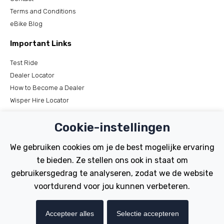
Terms and Conditions
eBike Blog
Important Links
Test Ride
Dealer Locator
How to Become a Dealer
Wisper Hire Locator
Support
Cookie-instellingen
Register Your Bike
We gebruiken cookies om je de best mogelijke ervaring
FAQs
te bieden. Ze stellen ons ook in staat om
Manuals
gebruikersgedrag te analyseren, zodat we de website
Tutorials
voortdurend voor jou kunnen verbeteren.
Electric Bikes
Accepteer alles
Selectie accepteren
Traditional