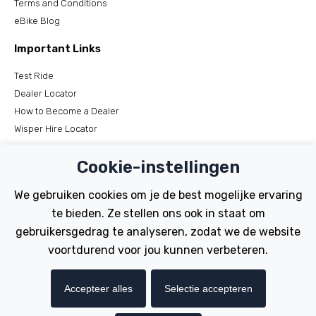
Terms and Conditions
eBike Blog
Important Links
Test Ride
Dealer Locator
How to Become a Dealer
Wisper Hire Locator
Support
Cookie-instellingen
Register Your Bike
We gebruiken cookies om je de best mogelijke ervaring
FAQs
te bieden. Ze stellen ons ook in staat om
Manuals
gebruikersgedrag te analyseren, zodat we de website
Tutorials
voortdurend voor jou kunnen verbeteren.
Electric Bikes
Accepteer alles
Selectie accepteren
Traditional
Wayfarer