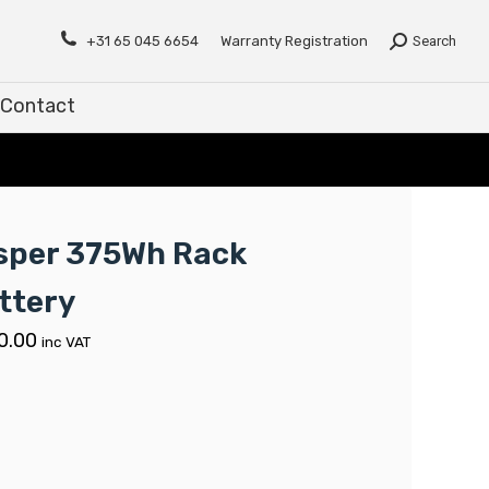
Contact
+31 65 045 6654
Warranty Registration
Search
Contact
sper 375Wh Rack
ttery
0.00
inc VAT