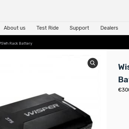
About us
Test Ride
Support
Dealers
About us
Test Ride
Support
Dealers
75Wh Rack Battery
Wi
Ba
€
30