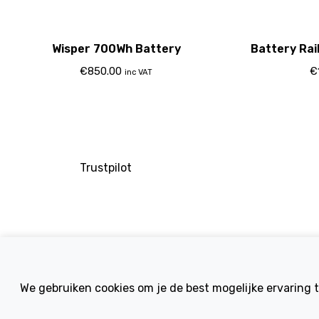
Wisper 700Wh Battery
Battery Rai
€
850.00
€
inc VAT
Trustpilot
Company
We gebruiken cookies om je de best mogelijke ervaring 
About Us
Contact