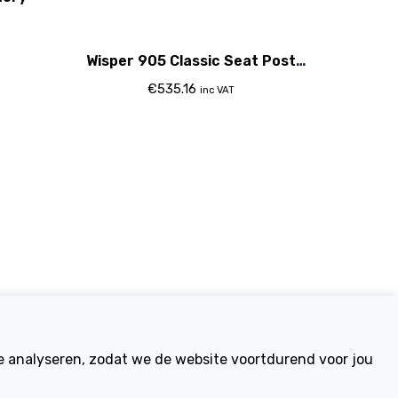
Wisper 905 Classic Seat Post
Battery
€
535.16
inc VAT
Electric Bikes
te analyseren, zodat we de website voortdurend voor jou
ike
Traditional
Wayfarer