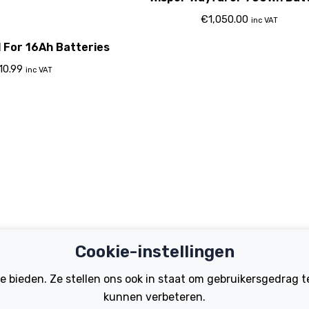
€
1,050.00
inc VAT
l For 16Ah Batteries
10.99
inc VAT
Cookie-instellingen
Important Links
Support
te bieden. Ze stellen ons ook in staat om gebruikersgedrag 
Test Ride
Register Your B
Dealer Locator
kunnen verbeteren.
FAQs