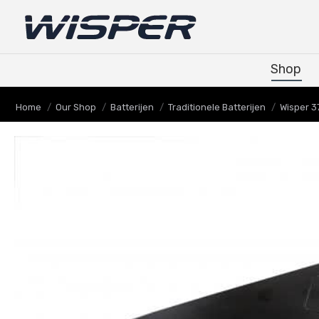
Shop
Shop
Je bent hier:
Home
Our Shop
Batterijen
Traditionele Batterijen
Wisper 3