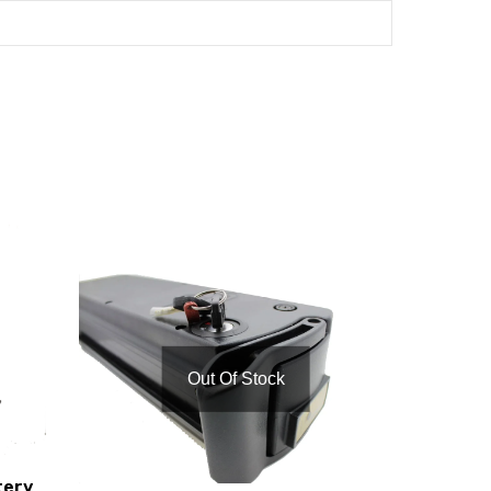
Out Of Stock
tery