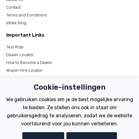
Contact
Terms and Conditions
eBike Blog
Important Links
Test Ride
Dealer Locator
How to Become a Dealer
Wisper Hire Locator
Support
Cookie-instellingen
Register Your Bike
We gebruiken cookies om je de best mogelijke ervaring
FAQs
te bieden. Ze stellen ons ook in staat om
Manuals
gebruikersgedrag te analyseren, zodat we de website
Tutorials
voortdurend voor jou kunnen verbeteren.
Electric Bikes