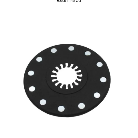
€
8.81
inc VAT