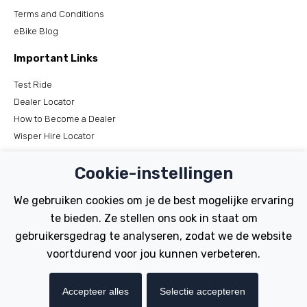
Terms and Conditions
eBike Blog
Important Links
Test Ride
Dealer Locator
How to Become a Dealer
Wisper Hire Locator
Support
Cookie-instellingen
Register Your Bike
We gebruiken cookies om je de best mogelijke ervaring
FAQs
te bieden. Ze stellen ons ook in staat om
Manuals
gebruikersgedrag te analyseren, zodat we de website
Tutorials
voortdurend voor jou kunnen verbeteren.
Electric Bikes
Accepteer alles
Selectie accepteren
Traditional