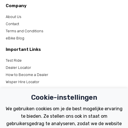
Company
About Us
Contact
Terms and Conditions
eBike Blog
Important Links
Test Ride
Dealer Locator
How to Become a Dealer
Wisper Hire Locator
Support
Cookie-instellingen
Register Your Bike
We gebruiken cookies om je de best mogelijke ervaring
FAQs
te bieden. Ze stellen ons ook in staat om
Manuals
gebruikersgedrag te analyseren, zodat we de website
Tutorials