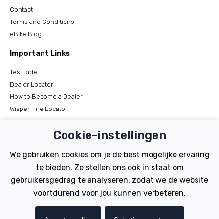
Contact
Terms and Conditions
eBike Blog
Important Links
Test Ride
Dealer Locator
How to Become a Dealer
Wisper Hire Locator
Support
Cookie-instellingen
Register Your Bike
We gebruiken cookies om je de best mogelijke ervaring
FAQs
te bieden. Ze stellen ons ook in staat om
Manuals
gebruikersgedrag te analyseren, zodat we de website
Tutorials
voortdurend voor jou kunnen verbeteren.
Electric Bikes