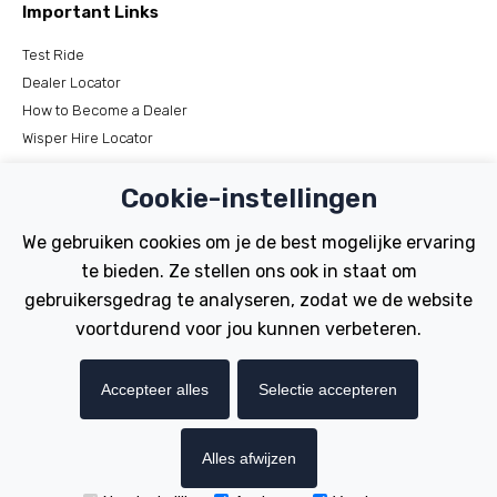
Important Links
Test Ride
Dealer Locator
How to Become a Dealer
Wisper Hire Locator
Support
Cookie-instellingen
Register Your Bike
We gebruiken cookies om je de best mogelijke ervaring
FAQs
te bieden. Ze stellen ons ook in staat om
Manuals
gebruikersgedrag te analyseren, zodat we de website
Tutorials
voortdurend voor jou kunnen verbeteren.
Electric Bikes
Accepteer alles
Selectie accepteren
Traditional
Wayfarer
Tailwind
Alles afwijzen