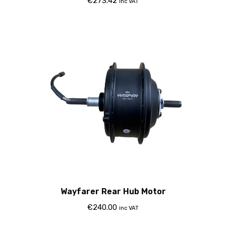
€
273.42
inc VAT
Wayfarer Rear Hub Motor
€
240.00
inc VAT