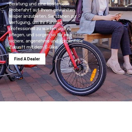
Beratung und eine kostenlose
Probefahrt auf Ihrem gewählten
Wisper anzubieten. Sie stehen zur
Verfügung, um Ihr Fahrrad
professionell zu warten und zu
pflegen, und sorgen so für eine
sichere, angenehme und sorgenfreie
Zukunft mit dem E-Bike.
Find A Dealer