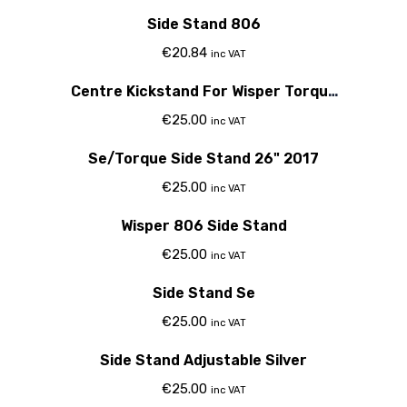
Side Stand 806
€
20.84
inc VAT
Out Of Stock
Centre Kickstand For Wisper Torque
& Se Bikes
€
25.00
inc VAT
Se/Torque Side Stand 26" 2017
€
25.00
inc VAT
Wisper 806 Side Stand
€
25.00
inc VAT
Side Stand Se
€
25.00
inc VAT
Side Stand Adjustable Silver
€
25.00
inc VAT