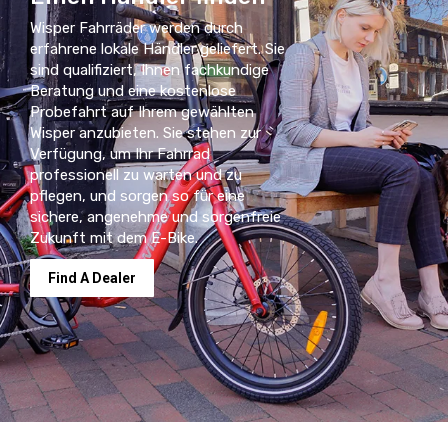
Wisper Fahrräder werden durch
erfahrene lokale Händler geliefert. Sie
sind qualifiziert, Ihnen fachkundige
Beratung und eine kostenlose
Probefahrt auf Ihrem gewählten
Wisper anzubieten. Sie stehen zur
Verfügung, um Ihr Fahrrad
professionell zu warten und zu
pflegen, und sorgen so für eine
sichere, angenehme und sorgenfreie
Zukunft mit dem E-Bike.
Find A Dealer