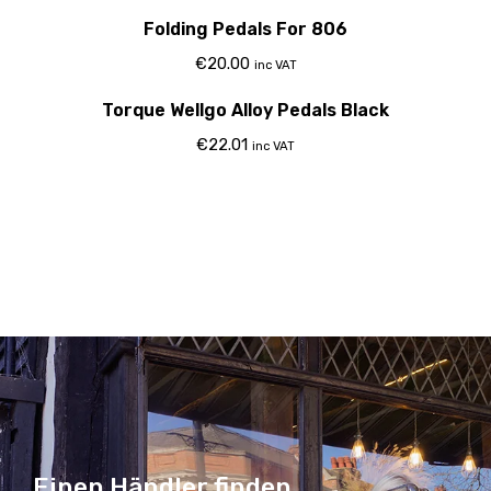
Folding Pedals For 806
€
20.00
inc VAT
Torque Wellgo Alloy Pedals Black
€
22.01
inc VAT
Einen Händler finden