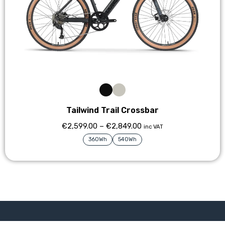
Tailwind Trail Crossbar
€
2,599.00
–
€
2,849.00
inc VAT
360Wh
540Wh