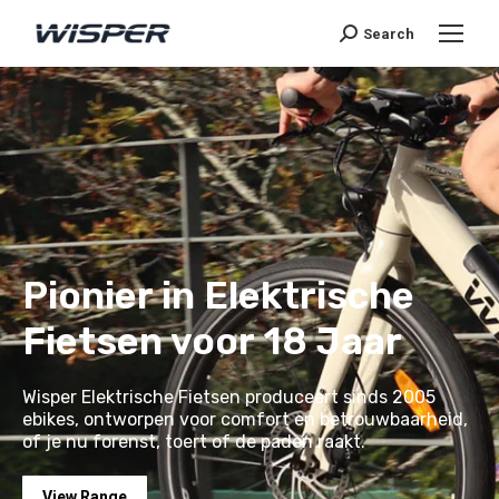
Search
Pionier in Elektrische
Fietsen voor 18 Jaar
Wisper Elektrische Fietsen produceert sinds 2005
ebikes, ontworpen voor comfort en betrouwbaarheid,
of je nu forenst, toert of de paden raakt.
View Range