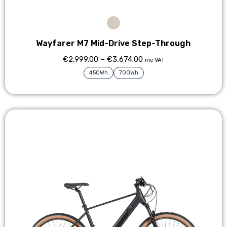
Wayfarer M7 Mid-Drive Step-Through
€
2,999.00
–
€
3,674.00
inc VAT
450Wh
700Wh