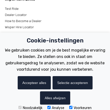
Test Ride
Dealer Locator
How to Become a Dealer
Wisper Hire Locator
Support
Cookie-instellingen
Register Your Bike
We gebruiken cookies om je de best mogelijke ervaring
FAQs
te bieden. Ze stellen ons ook in staat om
Manuals
gebruikersgedrag te analyseren, zodat we de website
Tutorials
voortdurend voor jou kunnen verbeteren.
Electric Bikes
Accepteer alles
Selectie accepteren
Traditional
Wayfarer
Tailwind
Alles afwijzen
Noodzakelijk
Analyse
Voorkeuren
Copyright © Wisper Electric Bikes 2023. Website by Chorley