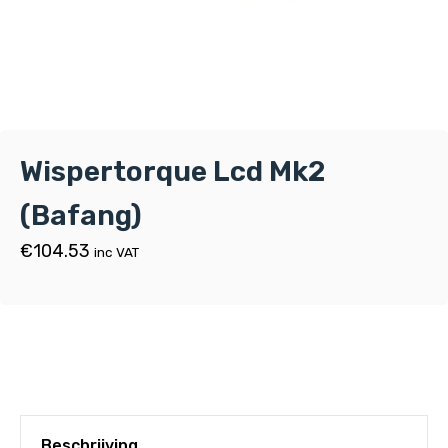
Wispertorque Lcd Mk2
(Bafang)
€
104.53
inc VAT
Beschrijving