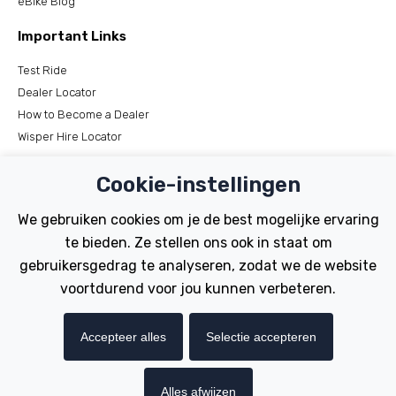
eBike Blog
Important Links
Test Ride
Dealer Locator
How to Become a Dealer
Wisper Hire Locator
Support
Cookie-instellingen
Register Your Bike
We gebruiken cookies om je de best mogelijke ervaring
FAQs
te bieden. Ze stellen ons ook in staat om
Manuals
gebruikersgedrag te analyseren, zodat we de website
Tutorials
voortdurend voor jou kunnen verbeteren.
Electric Bikes
Accepteer alles
Selectie accepteren
Traditional
Wayfarer
Tailwind
Alles afwijzen