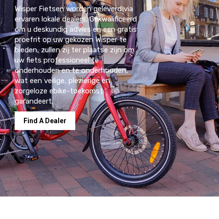
Wisper Fietsen worden geleverd via
ervaren lokale dealers. Gekwalificeerd
om u deskundig advies en een gratis
proefrit op uw gekozen Wisper te
bieden, zullen zij ter plaatse zijn om
uw fiets professioneel te
onderhouden en te onderhouden,
wat een veilige, plezierige en
zorgeloze ebike-toekomst
garandeert.
Find A Dealer