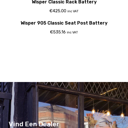
Wisper Classic Rack Battery
€
425.00
inc VAT
Out Of Stock
Wisper 905 Classic Seat Post Battery
€
535.16
inc VAT
Vind Een Dealer